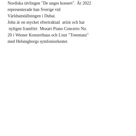
Nordiska tävlingen "De unges konsert". År 2022 
representerade han Sverige vid 
Världsutställningen i Dubai.  
John är en mycket eftertraktad  artist och har 
 nyligen framfört  Mozart Piano Concerto No. 
20 i Wiener Konzerthaus och Liszt "Totentanz" 
med Helsingborgs symfoniorkester. 
John  gjorde sin kandidat- och masterutbildning 
vid Kungliga Musikhögskolan i Stockholm 
under handledning av Prof. Mats Widlund, Prof. 
Staffan Scheja och Dr. Johan Fröst.
Program:
Musik av bl.a. Chopin, Schumann, Rameau, 
Medtner och Beethoven.
KÖP DIN BILJETT HÄR
Dela detta evenemang